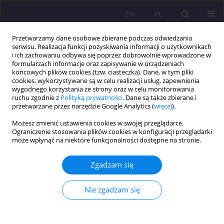
EN
PL
Przetwarzamy dane osobowe zbierane podczas odwiedzania
serwisu. Realizacja funkcji pozyskiwania informacji o użytkownikach
i ich zachowaniu odbywa się poprzez dobrowolnie wprowadzone w
formularzach informacje oraz zapisywanie w urządzeniach
końcowych plików cookies (tzw. ciasteczka). Dane, w tym pliki
cookies, wykorzystywane są w celu realizacji usług, zapewnienia
wygodnego korzystania ze strony oraz w celu monitorowania
ruchu zgodnie z
Polityką prywatności
. Dane są także zbierane i
przetwarzane przez narzędzie Google Analytics (
więcej
).
Autor
Magdalena Kloc
Możesz zmienić ustawienia cookies w swojej przeglądarce.
Ograniczenie stosowania plików cookies w konfiguracji przeglądarki
może wpłynąć na niektóre funkcjonalności dostępne na stronie.
ARTYKUŁ ORYGINALNY
Poziom stresu, aktywność fizyczna i ich wzajemne
Zgadzam się
powiązanie u studentów medycyny po pandemii
COVID-19: jednoośrodkowe badanie przekrojowe
Nie zgadzam się
Weronika Hariasz
,
Bartosz Colinso
,
Szymon Makles
,
Zofia Kuźnik
,
Magdalena Kloc
,
Aureliusz Kosendiak
Rozprawy Społeczne/Social Dissertations 2026;20(1):108-128