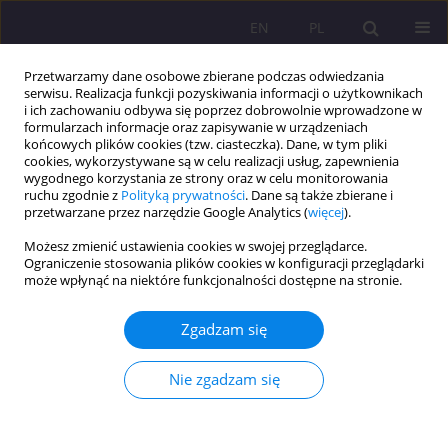
EN
PL
Przetwarzamy dane osobowe zbierane podczas odwiedzania
serwisu. Realizacja funkcji pozyskiwania informacji o użytkownikach
i ich zachowaniu odbywa się poprzez dobrowolnie wprowadzone w
formularzach informacje oraz zapisywanie w urządzeniach
końcowych plików cookies (tzw. ciasteczka). Dane, w tym pliki
cookies, wykorzystywane są w celu realizacji usług, zapewnienia
wygodnego korzystania ze strony oraz w celu monitorowania
ruchu zgodnie z
Polityką prywatności
. Dane są także zbierane i
przetwarzane przez narzędzie Google Analytics (
więcej
).
Autor
Małgorzata Dankowska-
Możesz zmienić ustawienia cookies w swojej przeglądarce.
Kosman
Ograniczenie stosowania plików cookies w konfiguracji przeglądarki
może wpłynąć na niektóre funkcjonalności dostępne na stronie.
KOMUNIKAT O WYNIKACH BADAŃ; KOMUNIKAT Z KONFERENCJI
Reklamy i kampanie społeczne w percepcji
Zgadzam się
studentów Uniwersytetu Warmińsko-Mazurskiego
w Olsztynie
Nie zgadzam się
Małgorzata Dankowska-Kosman
,
Magdalena Golińska-Konecko
Rozprawy Społeczne/Social Dissertations 2022;16(1):316-331