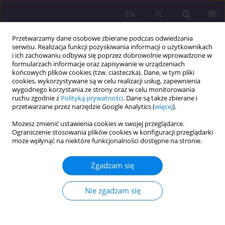
EN
PL
Przetwarzamy dane osobowe zbierane podczas odwiedzania
serwisu. Realizacja funkcji pozyskiwania informacji o użytkownikach
i ich zachowaniu odbywa się poprzez dobrowolnie wprowadzone w
formularzach informacje oraz zapisywanie w urządzeniach
końcowych plików cookies (tzw. ciasteczka). Dane, w tym pliki
cookies, wykorzystywane są w celu realizacji usług, zapewnienia
wygodnego korzystania ze strony oraz w celu monitorowania
ruchu zgodnie z
Polityką prywatności
. Dane są także zbierane i
przetwarzane przez narzędzie Google Analytics (
więcej
).
Autor
Marcin Grabowski
Możesz zmienić ustawienia cookies w swojej przeglądarce.
Ograniczenie stosowania plików cookies w konfiguracji przeglądarki
może wpłynąć na niektóre funkcjonalności dostępne na stronie.
ARTYKUŁ ORYGINALNY
Przyszłość rynku telewizyjnego. Potencjał,
Zgadzam się
oczekiwania, możliwości
Aleksandra Maria Chmielewska
,
Marcin Tomasz Grabowski
Nie zgadzam się
Rozprawy Społeczne/Social Dissertations 2024;18(1):111-130
DOI
:
https://doi.org/10.29316/rs/183619
Statystyki