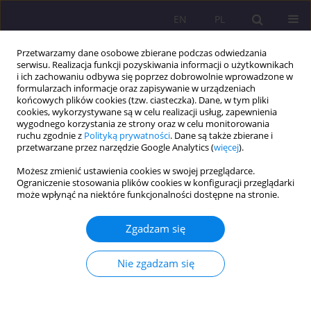
EN
PL
Przetwarzamy dane osobowe zbierane podczas odwiedzania
serwisu. Realizacja funkcji pozyskiwania informacji o użytkownikach
i ich zachowaniu odbywa się poprzez dobrowolnie wprowadzone w
formularzach informacje oraz zapisywanie w urządzeniach
końcowych plików cookies (tzw. ciasteczka). Dane, w tym pliki
cookies, wykorzystywane są w celu realizacji usług, zapewnienia
wygodnego korzystania ze strony oraz w celu monitorowania
ruchu zgodnie z
Polityką prywatności
. Dane są także zbierane i
przetwarzane przez narzędzie Google Analytics (
więcej
).
Autor
Mariusz Panczyk
Możesz zmienić ustawienia cookies w swojej przeglądarce.
Ograniczenie stosowania plików cookies w konfiguracji przeglądarki
może wpłynąć na niektóre funkcjonalności dostępne na stronie.
ARTYKUŁ ORYGINALNY
Edukacyjna interwencja żywieniowa dla populacji
Zgadzam się
osób starszych o wysokim poziomie poczucia
własnej skuteczności – badania wstępne
Nie zgadzam się
Aleksandra Hyży
,
Ilona Cieślak
,
Mariusz Panczyk
,
Joanna Gotlib-
Małkowska
,
Mariusz Jaworski
Rozprawy Społeczne/Social Dissertations 2025;19(1):14-26