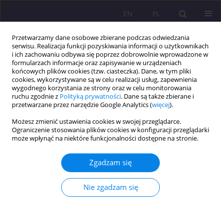
EN
PL
Przetwarzamy dane osobowe zbierane podczas odwiedzania
serwisu. Realizacja funkcji pozyskiwania informacji o użytkownikach
i ich zachowaniu odbywa się poprzez dobrowolnie wprowadzone w
formularzach informacje oraz zapisywanie w urządzeniach
końcowych plików cookies (tzw. ciasteczka). Dane, w tym pliki
cookies, wykorzystywane są w celu realizacji usług, zapewnienia
wygodnego korzystania ze strony oraz w celu monitorowania
ruchu zgodnie z
Polityką prywatności
. Dane są także zbierane i
przetwarzane przez narzędzie Google Analytics (
więcej
).
Autor
Marta Hołdyńska
Możesz zmienić ustawienia cookies w swojej przeglądarce.
Ograniczenie stosowania plików cookies w konfiguracji przeglądarki
może wpłynąć na niektóre funkcjonalności dostępne na stronie.
ARTYKUŁ ORYGINALNY
Nielegalna migracja a handel ludźmi w Unii
Zgadzam się
Europejskiej po 2012 roku
Marta Magdalena Hołdyńska
Nie zgadzam się
Rozprawy Społeczne/Social Dissertations 2021;15(2):70-83
DOI
:
https://doi.org/10.29316/rs/137334
Statystyki