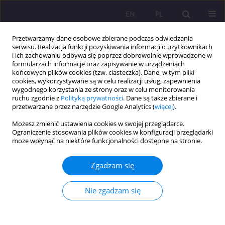
EN
PL
Przetwarzamy dane osobowe zbierane podczas odwiedzania
serwisu. Realizacja funkcji pozyskiwania informacji o użytkownikach
i ich zachowaniu odbywa się poprzez dobrowolnie wprowadzone w
formularzach informacje oraz zapisywanie w urządzeniach
końcowych plików cookies (tzw. ciasteczka). Dane, w tym pliki
cookies, wykorzystywane są w celu realizacji usług, zapewnienia
wygodnego korzystania ze strony oraz w celu monitorowania
ruchu zgodnie z
Polityką prywatności
. Dane są także zbierane i
przetwarzane przez narzędzie Google Analytics (
więcej
).
Autor
Sylwia Mazur
Możesz zmienić ustawienia cookies w swojej przeglądarce.
Ograniczenie stosowania plików cookies w konfiguracji przeglądarki
może wpłynąć na niektóre funkcjonalności dostępne na stronie.
ARTYKUŁ ORYGINALNY
Czynniki wypalenia zawodowego nauczycieli
Zgadzam się
akademickich Akademii Bialskiej im. Jana Pawła II
Jacek Kamiński
,
Sylwia Mazur
Nie zgadzam się
Rozprawy Społeczne/Social Dissertations 2025;19(1):220-243
DOI
:
https://doi.org/10.29316/rs/211031
Statystyki