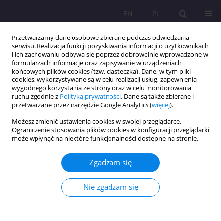
EN
PL
Przetwarzamy dane osobowe zbierane podczas odwiedzania
serwisu. Realizacja funkcji pozyskiwania informacji o użytkownikach
i ich zachowaniu odbywa się poprzez dobrowolnie wprowadzone w
formularzach informacje oraz zapisywanie w urządzeniach
końcowych plików cookies (tzw. ciasteczka). Dane, w tym pliki
cookies, wykorzystywane są w celu realizacji usług, zapewnienia
wygodnego korzystania ze strony oraz w celu monitorowania
ruchu zgodnie z
Polityką prywatności
. Dane są także zbierane i
przetwarzane przez narzędzie Google Analytics (
więcej
).
Autor
Paweł Borek
Możesz zmienić ustawienia cookies w swojej przeglądarce.
Ograniczenie stosowania plików cookies w konfiguracji przeglądarki
ARTYKUŁ ORYGINALNY
może wpłynąć na niektóre funkcjonalności dostępne na stronie.
Deficyt wody jako zagrożenie bezpieczeństwa
międzynarodowego
Zgadzam się
Paweł Borek
Nie zgadzam się
Rozprawy Społeczne/Social Dissertations 2025;19(1):108-120
DOI
:
https://doi.org/10.29316/rs/203148
Statystyki