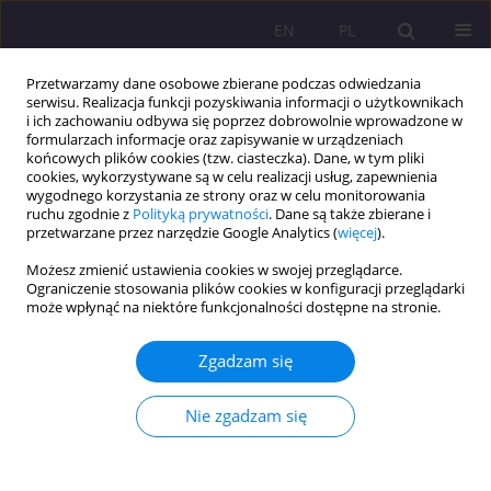
EN
PL
Przetwarzamy dane osobowe zbierane podczas odwiedzania
serwisu. Realizacja funkcji pozyskiwania informacji o użytkownikach
i ich zachowaniu odbywa się poprzez dobrowolnie wprowadzone w
formularzach informacje oraz zapisywanie w urządzeniach
końcowych plików cookies (tzw. ciasteczka). Dane, w tym pliki
cookies, wykorzystywane są w celu realizacji usług, zapewnienia
wygodnego korzystania ze strony oraz w celu monitorowania
ruchu zgodnie z
Polityką prywatności
. Dane są także zbierane i
przetwarzane przez narzędzie Google Analytics (
więcej
).
Autor
Marian Nowak
Możesz zmienić ustawienia cookies w swojej przeglądarce.
Ograniczenie stosowania plików cookies w konfiguracji przeglądarki
DIALOG INTERDYSCYPLINARNY I JEGO MODELE W
może wpłynąć na niektóre funkcjonalności dostępne na stronie.
UPRAWIANIU PEDAGOGIKI
Zgadzam się
Marian Nowak
Rozprawy Społeczne/Social Dissertations 2010;4(1):3-14
Nie zgadzam się
DOI
:
https://doi.org/10.29316/rs/111325
Statystyki
Streszczenie
Artykuł
(PDF)