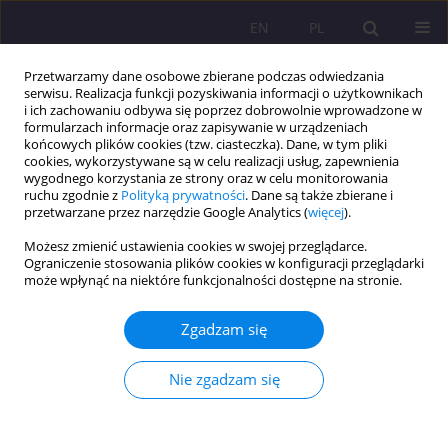
EN
PL
Przetwarzamy dane osobowe zbierane podczas odwiedzania
serwisu. Realizacja funkcji pozyskiwania informacji o użytkownikach
i ich zachowaniu odbywa się poprzez dobrowolnie wprowadzone w
formularzach informacje oraz zapisywanie w urządzeniach
końcowych plików cookies (tzw. ciasteczka). Dane, w tym pliki
cookies, wykorzystywane są w celu realizacji usług, zapewnienia
wygodnego korzystania ze strony oraz w celu monitorowania
ruchu zgodnie z
Polityką prywatności
. Dane są także zbierane i
przetwarzane przez narzędzie Google Analytics (
więcej
).
2/2013 vol. 7
Możesz zmienić ustawienia cookies w swojej przeglądarce.
Ograniczenie stosowania plików cookies w konfiguracji przeglądarki
może wpłynąć na niektóre funkcjonalności dostępne na stronie.
INTERNET A UCZESTNICTWO
Zgadzam się
POLAKÓW W KULTURZE
Nie zgadzam się
1
Adam Byra