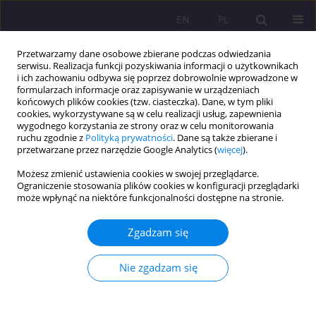
EN
PL
Przetwarzamy dane osobowe zbierane podczas odwiedzania
serwisu. Realizacja funkcji pozyskiwania informacji o użytkownikach
i ich zachowaniu odbywa się poprzez dobrowolnie wprowadzone w
formularzach informacje oraz zapisywanie w urządzeniach
końcowych plików cookies (tzw. ciasteczka). Dane, w tym pliki
cookies, wykorzystywane są w celu realizacji usług, zapewnienia
wygodnego korzystania ze strony oraz w celu monitorowania
ruchu zgodnie z
Polityką prywatności
. Dane są także zbierane i
przetwarzane przez narzędzie Google Analytics (
więcej
).
3/2021 vol. 15
Możesz zmienić ustawienia cookies w swojej przeglądarce.
Ograniczenie stosowania plików cookies w konfiguracji przeglądarki
ARTYKUŁ ORYGINALNY
może wpłynąć na niektóre funkcjonalności dostępne na stronie.
Kategoryzacja pojęcia
Zgadzam się
tożsamości w perspektywie
Nie zgadzam się
społeczno-kulturowej