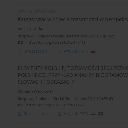
ARTYKUŁ ORYGINALNY
Kategoryzacja pojęcia tożsamości w perspekt
Aneta Nowicka
Rozprawy Społeczne/Social Dissertations 2021;15(3):10-27
DOI
:
https://doi.org/10.29316/rs/140418
Streszczenie
Artykuł
(PDF)
ELEMENTY POLSKIEJ TOŻSAMOŚCI SPOŁECZN
POLSKIEGO. PRZYKŁAD ANALIZY BIOGRAMÓW
SŁOWACH I OBRAZACH”
Wojciech Wądołowski
Rozprawy Społeczne/Social Dissertations 2012;6(2):55-69
DOI
:
https://doi.org/10.29316/rs/111272
Streszczenie
Artykuł
(PDF)