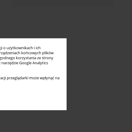
i o użytkownikach i ich
rządzeniach końcowych plików
wygodnego korzystania ze strony
z narzędzie Google Analytics
acji przeglądarki może wpłynąć na