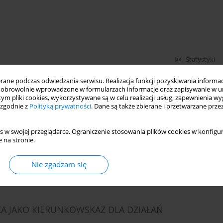
Statystyki
ne podczas odwiedzania serwisu. Realizacja funkcji pozyskiwania informacj
obrowolnie wprowadzone w formularzach informacje oraz zapisywanie w u
 tym pliki cookies, wykorzystywane są w celu realizacji usług, zapewnienia 
ĄCE NA MŁODE POKOLENIA W REFLEKSJI JANA
 zgodnie z
Polityką prywatności
. Dane są także zbierane i przetwarzane prze
s w swojej przeglądarce. Ograniczenie stosowania plików cookies w konfigur
 na stronie.
Nie zgadzam się
Statystyki
 JAKO KIERUNKOWSKAZ DLA DZIAŁAŃ