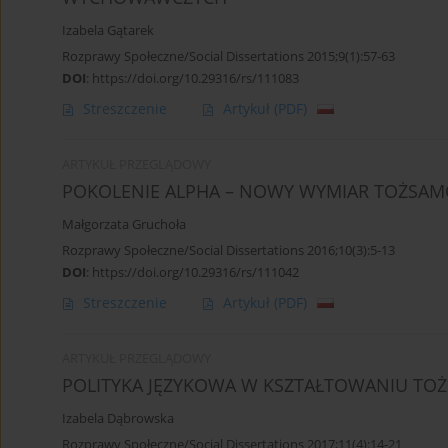
Izabela Gątarek
Rozprawy Społeczne/Social Dissertations 2015;9(1):57-63
DOI
:
https://doi.org/10.29316/rs/111083
Streszczenie
Artykuł
(PDF)
ARTYKUŁ PRZEGLĄDOWY
POKOLENIE ALPHA – NOWY WYMIAR TOŻSAM
Małgorzata Gruchoła
Rozprawy Społeczne/Social Dissertations 2016;10(3):5-13
DOI
:
https://doi.org/10.29316/rs/111042
Streszczenie
Artykuł
(PDF)
ARTYKUŁ PRZEGLĄDOWY
POLITYKA JĘZYKOWA W KSZTAŁTOWANIU TOŻS
Izabela Dąbrowska
Rozprawy Społeczne/Social Dissertations 2017;11(4):14-21