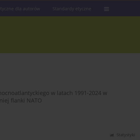
tyczne dla autorów
Standardy etyczne
łnocnoatlantyckiego w latach 1991-2024 w
iej flanki NATO
Statystyki