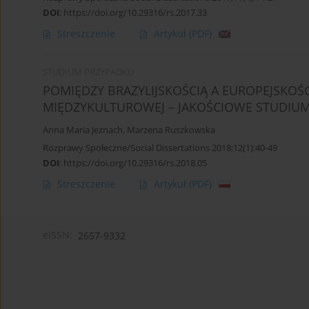
DOI
:
https://doi.org/10.29316/rs.2017.33
Streszczenie
Artykuł
(PDF)
STUDIUM PRZYPADKU
POMIĘDZY BRAZYLIJSKOŚCIĄ A EUROPEJSKOŚCI
MIĘDZYKULTUROWEJ – JAKOŚCIOWE STUDIU
Anna Maria Jeznach
,
Marzena Ruszkowska
Rozprawy Społeczne/Social Dissertations 2018;12(1):40-49
DOI
:
https://doi.org/10.29316/rs.2018.05
Streszczenie
Artykuł
(PDF)
eISSN:
2657-9332