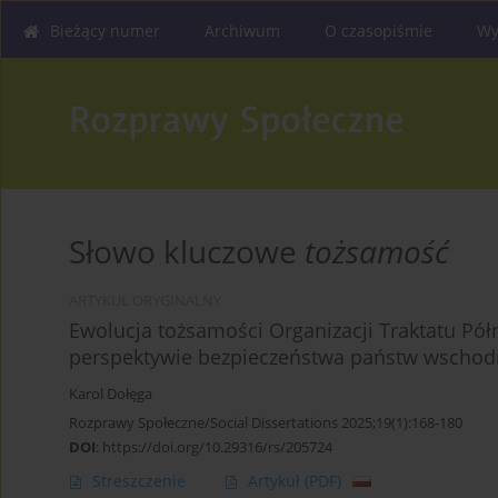
Bieżący numer
Archiwum
O czasopiśmie
Wy
Słowo kluczowe
tożsamość
ARTYKUŁ ORYGINALNY
Ewolucja tożsamości Organizacji Traktatu Pó
perspektywie bezpieczeństwa państw wschodn
Karol Dołęga
Rozprawy Społeczne/Social Dissertations 2025;19(1):168-180
DOI
:
https://doi.org/10.29316/rs/205724
Streszczenie
Artykuł
(PDF)