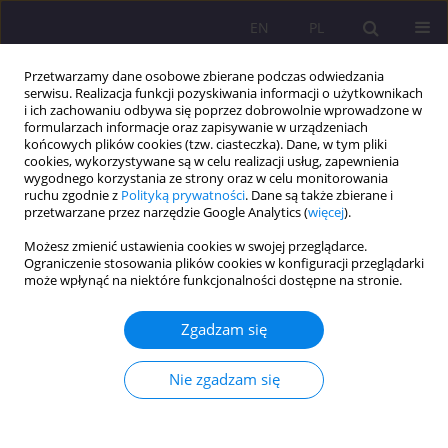
EN
PL
Przetwarzamy dane osobowe zbierane podczas odwiedzania
serwisu. Realizacja funkcji pozyskiwania informacji o użytkownikach
i ich zachowaniu odbywa się poprzez dobrowolnie wprowadzone w
formularzach informacje oraz zapisywanie w urządzeniach
końcowych plików cookies (tzw. ciasteczka). Dane, w tym pliki
cookies, wykorzystywane są w celu realizacji usług, zapewnienia
wygodnego korzystania ze strony oraz w celu monitorowania
ruchu zgodnie z
Polityką prywatności
. Dane są także zbierane i
przetwarzane przez narzędzie Google Analytics (
więcej
).
Słowo kluczowe
Akademia
Możesz zmienić ustawienia cookies w swojej przeglądarce.
Bialska im. Jana Pawła II
Ograniczenie stosowania plików cookies w konfiguracji przeglądarki
może wpłynąć na niektóre funkcjonalności dostępne na stronie.
ARTYKUŁ ORYGINALNY
Zgadzam się
Czynniki wypalenia zawodowego nauczycieli
akademickich Akademii Bialskiej im. Jana Pawła II
Nie zgadzam się
Jacek Kamiński
,
Sylwia Mazur
Rozprawy Społeczne/Social Dissertations 2025;19(1):220-243