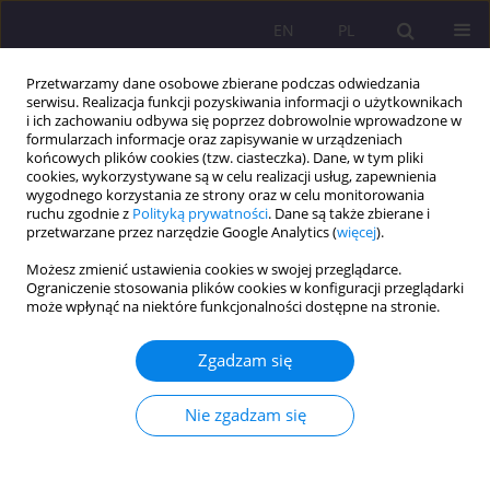
EN
PL
Przetwarzamy dane osobowe zbierane podczas odwiedzania
serwisu. Realizacja funkcji pozyskiwania informacji o użytkownikach
i ich zachowaniu odbywa się poprzez dobrowolnie wprowadzone w
formularzach informacje oraz zapisywanie w urządzeniach
końcowych plików cookies (tzw. ciasteczka). Dane, w tym pliki
cookies, wykorzystywane są w celu realizacji usług, zapewnienia
wygodnego korzystania ze strony oraz w celu monitorowania
ruchu zgodnie z
Polityką prywatności
. Dane są także zbierane i
przetwarzane przez narzędzie Google Analytics (
więcej
).
Słowo kluczowe
Employment
Możesz zmienić ustawienia cookies w swojej przeglądarce.
Ograniczenie stosowania plików cookies w konfiguracji przeglądarki
ARTYKUŁ ORYGINALNY
może wpłynąć na niektóre funkcjonalności dostępne na stronie.
Haryana’s Labour Landscape: Deciphering
Employment Challenges Through Periodic
Zgadzam się
Surveys
Nie zgadzam się
Narendra Kumar Bishnoi
,
Babloo Jakhar
,
Bharat Singhal
,
Sachin
Sharma
Rozprawy Społeczne/Social Dissertations 2024;18(1):208-225
DOI
:
https://doi.org/10.29316/rs/186246