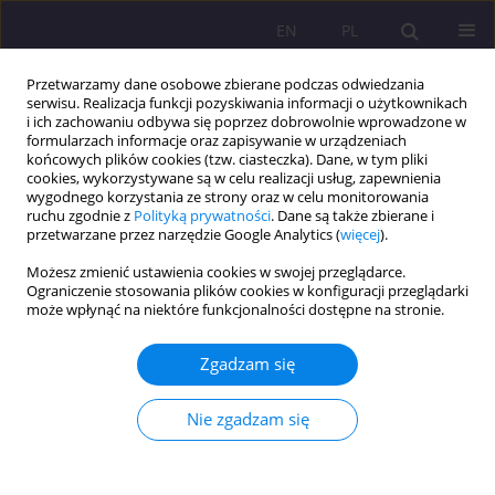
EN
PL
Przetwarzamy dane osobowe zbierane podczas odwiedzania
serwisu. Realizacja funkcji pozyskiwania informacji o użytkownikach
i ich zachowaniu odbywa się poprzez dobrowolnie wprowadzone w
formularzach informacje oraz zapisywanie w urządzeniach
końcowych plików cookies (tzw. ciasteczka). Dane, w tym pliki
cookies, wykorzystywane są w celu realizacji usług, zapewnienia
wygodnego korzystania ze strony oraz w celu monitorowania
ruchu zgodnie z
Polityką prywatności
. Dane są także zbierane i
przetwarzane przez narzędzie Google Analytics (
więcej
).
Słowo kluczowe
Możesz zmienić ustawienia cookies w swojej przeglądarce.
cyberbezpieczeństwo
Ograniczenie stosowania plików cookies w konfiguracji przeglądarki
może wpłynąć na niektóre funkcjonalności dostępne na stronie.
ARTYKUŁ ORYGINALNY
Zagrożenia i ryzyka bezpieczeństwa w Edge AI
Zgadzam się
Wiktor Sędkowski
Nie zgadzam się
Rozprawy Społeczne/Social Dissertations 2026;20(1):97-107
DOI
:
https://doi.org/10.29316/rs/220428
Statystyki