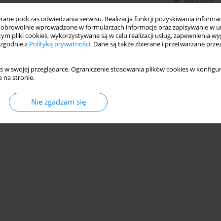
ne podczas odwiedzania serwisu. Realizacja funkcji pozyskiwania informacj
obrowolnie wprowadzone w formularzach informacje oraz zapisywanie w u
 tym pliki cookies, wykorzystywane są w celu realizacji usług, zapewnienia 
 zgodnie z
Polityką prywatności
. Dane są także zbierane i przetwarzane prze
s w swojej przeglądarce. Ograniczenie stosowania plików cookies w konfigur
 na stronie.
Nie zgadzam się