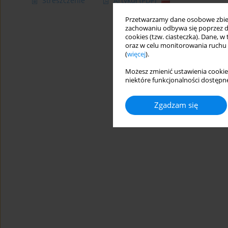
Streszczenie
Artykuł
(PDF)
Przetwarzamy dane osobowe zbiera
zachowaniu odbywa się poprzez d
cookies (tzw. ciasteczka). Dane, w
oraz w celu monitorowania ruchu
(
więcej
).
Możesz zmienić ustawienia cookie
niektóre funkcjonalności dostępne
Zgadzam się