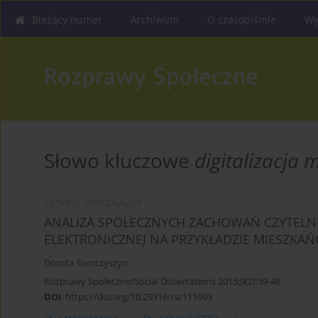
Bieżący numer
Archiwum
O czasopiśmie
Wy
Słowo kluczowe
digitalizacja
ARTYKUŁ ORYGINALNY
ANALIZA SPOŁECZNYCH ZACHOWAŃ CZYTELNI
ELEKTRONICZNEJ NA PRZYKŁADZIE MIESZKA
Dorota Tomczyszyn
Rozprawy Społeczne/Social Dissertations 2015;9(2):39-46
DOI
:
https://doi.org/10.29316/rs/111093