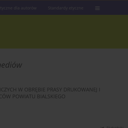
tyczne dla autorów
Standardy etyczne
 mediów
CZYCH W OBRĘBIE PRASY DRUKOWANEJ I
ŃCÓW POWIATU BIALSKIEGO
Statystyki