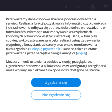
EN
PL
Przetwarzamy dane osobowe zbierane podczas odwiedzania
serwisu. Realizacja funkcji pozyskiwania informacji o użytkownikach
i ich zachowaniu odbywa się poprzez dobrowolnie wprowadzone w
formularzach informacje oraz zapisywanie w urządzeniach
końcowych plików cookies (tzw. ciasteczka). Dane, w tym pliki
cookies, wykorzystywane są w celu realizacji usług, zapewnienia
wygodnego korzystania ze strony oraz w celu monitorowania
ruchu zgodnie z
Polityką prywatności
. Dane są także zbierane i
przetwarzane przez narzędzie Google Analytics (
więcej
).
Słowo kluczowe
dziecko
Możesz zmienić ustawienia cookies w swojej przeglądarce.
niepełnosprawne
Ograniczenie stosowania plików cookies w konfiguracji przeglądarki
może wpłynąć na niektóre funkcjonalności dostępne na stronie.
ARTYKUŁ ORYGINALNY
PRACA SOCJALNA OPARTA NA WARTOŚCIACH
Zgadzam się
WIARY KATOLICKIEJ JAKO POMOC RODZICOM PO
TRAUMIE NARODZIN DZIECKA
Nie zgadzam się
NIEPEŁNOSPRAWNEGO
Marcin Białas