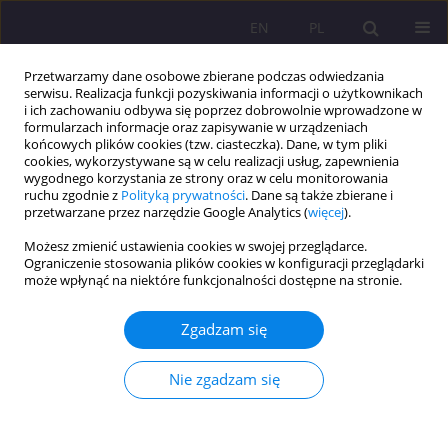
EN
PL
Przetwarzamy dane osobowe zbierane podczas odwiedzania
serwisu. Realizacja funkcji pozyskiwania informacji o użytkownikach
i ich zachowaniu odbywa się poprzez dobrowolnie wprowadzone w
formularzach informacje oraz zapisywanie w urządzeniach
końcowych plików cookies (tzw. ciasteczka). Dane, w tym pliki
cookies, wykorzystywane są w celu realizacji usług, zapewnienia
wygodnego korzystania ze strony oraz w celu monitorowania
ruchu zgodnie z
Polityką prywatności
. Dane są także zbierane i
przetwarzane przez narzędzie Google Analytics (
więcej
).
4/2015 vol. 9
Możesz zmienić ustawienia cookies w swojej przeglądarce.
Ograniczenie stosowania plików cookies w konfiguracji przeglądarki
ARTYKUŁ ORYGINALNY
może wpłynąć na niektóre funkcjonalności dostępne na stronie.
PROCES INKLUZJI DZIECKA
Zgadzam się
NIEPEŁNOSPRAWNEGO W
Nie zgadzam się
RODZINIE Z POZYCJI
INTERPRETACJI WARTOŚCI