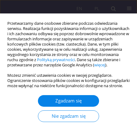
EN
PL
Przetwarzamy dane osobowe zbierane podczas odwiedzania
serwisu. Realizacja funkcji pozyskiwania informacji o użytkownikach
i ich zachowaniu odbywa się poprzez dobrowolnie wprowadzone w
formularzach informacje oraz zapisywanie w urządzeniach
końcowych plików cookies (tzw. ciasteczka). Dane, w tym pliki
cookies, wykorzystywane są w celu realizacji usług, zapewnienia
wygodnego korzystania ze strony oraz w celu monitorowania
ruchu zgodnie z
Polityką prywatności
. Dane są także zbierane i
przetwarzane przez narzędzie Google Analytics (
więcej
).
Słowo kluczowe
e-commerce
Możesz zmienić ustawienia cookies w swojej przeglądarce.
Ograniczenie stosowania plików cookies w konfiguracji przeglądarki
ARTYKUŁ PRZEGLĄDOWY
może wpłynąć na niektóre funkcjonalności dostępne na stronie.
Wpływ płatności cyfrowych na rozwój e-
commerce w Polsce
Zgadzam się
Renata Stefaniak
Nie zgadzam się
Rozprawy Społeczne/Social Dissertations 2025;19(1):347-366
DOI
:
https://doi.org/10.29316/rs/213655
Statystyki