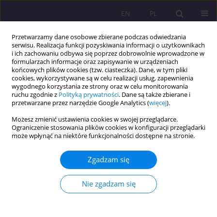
EN
PL
Przetwarzamy dane osobowe zbierane podczas odwiedzania
serwisu. Realizacja funkcji pozyskiwania informacji o użytkownikach
i ich zachowaniu odbywa się poprzez dobrowolnie wprowadzone w
formularzach informacje oraz zapisywanie w urządzeniach
końcowych plików cookies (tzw. ciasteczka). Dane, w tym pliki
cookies, wykorzystywane są w celu realizacji usług, zapewnienia
wygodnego korzystania ze strony oraz w celu monitorowania
ruchu zgodnie z
Polityką prywatności
. Dane są także zbierane i
przetwarzane przez narzędzie Google Analytics (
więcej
).
Słowo kluczowe
gerontologia
Możesz zmienić ustawienia cookies w swojej przeglądarce.
Ograniczenie stosowania plików cookies w konfiguracji przeglądarki
ARTYKUŁ PRZEGLĄDOWY
może wpłynąć na niektóre funkcjonalności dostępne na stronie.
SREBRNA GOSPODARKA W WARUNKACH ZMIAN
DEMOGRAFICZNYCH NA WARMII I MAZURACH
Zgadzam się
Majka Łojko
,
Anna Leszczyńska-Rejchert
Nie zgadzam się
Rozprawy Społeczne/Social Dissertations 2019;13(4):96-111
DOI
:
https://doi.org/10.29316/rs/113153
Statystyki