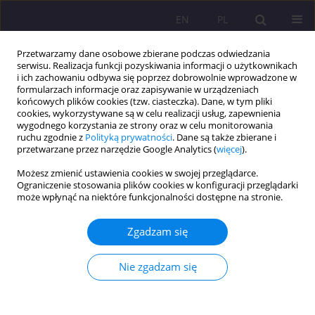
EN
PL
Przetwarzamy dane osobowe zbierane podczas odwiedzania
serwisu. Realizacja funkcji pozyskiwania informacji o użytkownikach
i ich zachowaniu odbywa się poprzez dobrowolnie wprowadzone w
formularzach informacje oraz zapisywanie w urządzeniach
końcowych plików cookies (tzw. ciasteczka). Dane, w tym pliki
cookies, wykorzystywane są w celu realizacji usług, zapewnienia
wygodnego korzystania ze strony oraz w celu monitorowania
ruchu zgodnie z
Polityką prywatności
. Dane są także zbierane i
przetwarzane przez narzędzie Google Analytics (
więcej
).
Słowo kluczowe
labour force
Możesz zmienić ustawienia cookies w swojej przeglądarce.
Ograniczenie stosowania plików cookies w konfiguracji przeglądarki
ARTYKUŁ ORYGINALNY
może wpłynąć na niektóre funkcjonalności dostępne na stronie.
Haryana’s Labour Landscape: Deciphering
Employment Challenges Through Periodic
Zgadzam się
Surveys
Nie zgadzam się
Narendra Kumar Bishnoi
,
Babloo Jakhar
,
Bharat Singhal
,
Sachin
Sharma
Rozprawy Społeczne/Social Dissertations 2024;18(1):208-225
DOI
:
https://doi.org/10.29316/rs/186246