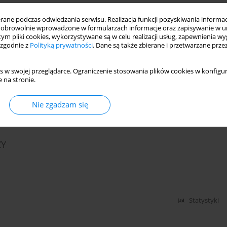
ne podczas odwiedzania serwisu. Realizacja funkcji pozyskiwania informacj
obrowolnie wprowadzone w formularzach informacje oraz zapisywanie w u
SKOWE UWARUNKOWANIA ZAWODU NAUCZYCIEL.
 tym pliki cookies, wykorzystywane są w celu realizacji usług, zapewnienia 
 zgodnie z
Polityką prywatności
. Dane są także zbierane i przetwarzane prze
s w swojej przeglądarce. Ograniczenie stosowania plików cookies w konfigur
 na stronie.
Statystyki
Nie zgadzam się
ŻY
Statystyki