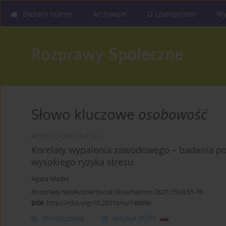
Bieżący numer
Archiwum
O czasopiśmie
Wy
Słowo kluczowe
osobowość
ARTYKUŁ ORYGINALNY
Korelaty wypalenia zawodowego – badania 
wysokiego ryzyka stresu
Agata Madej
Rozprawy Społeczne/Social Dissertations 2021;15(4):55-76
DOI
:
https://doi.org/10.29316/rs/140896
Streszczenie
Artykuł
(PDF)