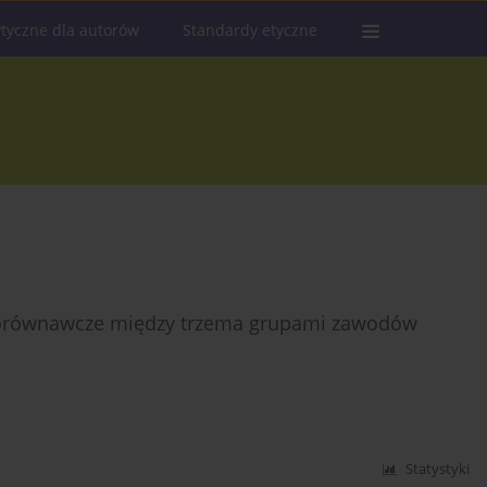
tyczne dla autorów
Standardy etyczne
porównawcze między trzema grupami zawodów
Statystyki