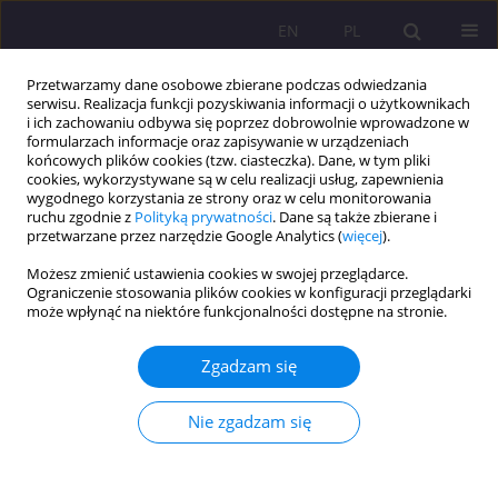
EN
PL
Przetwarzamy dane osobowe zbierane podczas odwiedzania
serwisu. Realizacja funkcji pozyskiwania informacji o użytkownikach
i ich zachowaniu odbywa się poprzez dobrowolnie wprowadzone w
formularzach informacje oraz zapisywanie w urządzeniach
końcowych plików cookies (tzw. ciasteczka). Dane, w tym pliki
cookies, wykorzystywane są w celu realizacji usług, zapewnienia
wygodnego korzystania ze strony oraz w celu monitorowania
ruchu zgodnie z
Polityką prywatności
. Dane są także zbierane i
przetwarzane przez narzędzie Google Analytics (
więcej
).
Słowo kluczowe
postawa
Możesz zmienić ustawienia cookies w swojej przeglądarce.
proekologiczna
Ograniczenie stosowania plików cookies w konfiguracji przeglądarki
może wpłynąć na niektóre funkcjonalności dostępne na stronie.
ARTYKUŁ ORYGINALNY
PRZYRODA JAKO WARTOŚĆ W OPINII
Zgadzam się
PODMIOTÓW SZKOŁY (W ŚWIETLE
PRZEPROWADZONYCH BADAŃ WŁASNYCH)
Nie zgadzam się
Sebastian Sobczuk
Rozprawy Społeczne/Social Dissertations 2014;8(1):36-41