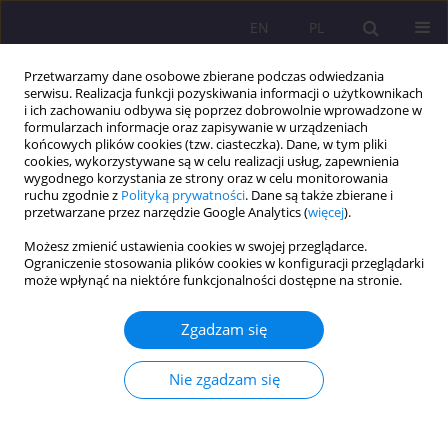
EN
PL
Przetwarzamy dane osobowe zbierane podczas odwiedzania
serwisu. Realizacja funkcji pozyskiwania informacji o użytkownikach
i ich zachowaniu odbywa się poprzez dobrowolnie wprowadzone w
formularzach informacje oraz zapisywanie w urządzeniach
końcowych plików cookies (tzw. ciasteczka). Dane, w tym pliki
cookies, wykorzystywane są w celu realizacji usług, zapewnienia
wygodnego korzystania ze strony oraz w celu monitorowania
ruchu zgodnie z
Polityką prywatności
. Dane są także zbierane i
przetwarzane przez narzędzie Google Analytics (
więcej
).
Słowo kluczowe
profilaktyka
Możesz zmienić ustawienia cookies w swojej przeglądarce.
Ograniczenie stosowania plików cookies w konfiguracji przeglądarki
ARTYKUŁ PRZEGLĄDOWY
może wpłynąć na niektóre funkcjonalności dostępne na stronie.
CHOROBY UKŁADU SERCOWO-NACZYNIOWEGO –
DZIAŁANIA PROFILAKTYCZNE I EDUKACYJNE W
Zgadzam się
RAMACH POWIATOWEGO PROGRAMU
PROFILAKTYKI I PREWENCJI ZDROWIA „RAZEM
Nie zgadzam się
DLA SERCA” WŚRÓD MIESZKAŃCÓW POWIATU
BIALSKIEGO