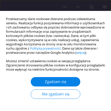
EN
PL
Przetwarzamy dane osobowe zbierane podczas odwiedzania
serwisu. Realizacja funkcji pozyskiwania informacji o użytkownikach
i ich zachowaniu odbywa się poprzez dobrowolnie wprowadzone w
formularzach informacje oraz zapisywanie w urządzeniach
końcowych plików cookies (tzw. ciasteczka). Dane, w tym pliki
cookies, wykorzystywane są w celu realizacji usług, zapewnienia
wygodnego korzystania ze strony oraz w celu monitorowania
ruchu zgodnie z
Polityką prywatności
. Dane są także zbierane i
przetwarzane przez narzędzie Google Analytics (
więcej
).
Słowo kluczowe
przyszłość
Możesz zmienić ustawienia cookies w swojej przeglądarce.
Ograniczenie stosowania plików cookies w konfiguracji przeglądarki
ARTYKUŁ ORYGINALNY
może wpłynąć na niektóre funkcjonalności dostępne na stronie.
Przyszłość rynku telewizyjnego. Potencjał,
oczekiwania, możliwości
Zgadzam się
Aleksandra Maria Chmielewska
,
Marcin Tomasz Grabowski
Nie zgadzam się
Rozprawy Społeczne/Social Dissertations 2024;18(1):111-130
DOI
:
https://doi.org/10.29316/rs/183619
Statystyki