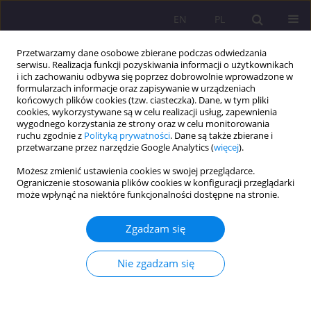
EN
PL
Przetwarzamy dane osobowe zbierane podczas odwiedzania
serwisu. Realizacja funkcji pozyskiwania informacji o użytkownikach
i ich zachowaniu odbywa się poprzez dobrowolnie wprowadzone w
formularzach informacje oraz zapisywanie w urządzeniach
końcowych plików cookies (tzw. ciasteczka). Dane, w tym pliki
cookies, wykorzystywane są w celu realizacji usług, zapewnienia
wygodnego korzystania ze strony oraz w celu monitorowania
ruchu zgodnie z
Polityką prywatności
. Dane są także zbierane i
przetwarzane przez narzędzie Google Analytics (
więcej
).
Słowo kluczowe
rolnicy
Możesz zmienić ustawienia cookies w swojej przeglądarce.
Ograniczenie stosowania plików cookies w konfiguracji przeglądarki
może wpłynąć na niektóre funkcjonalności dostępne na stronie.
ARTYKUŁ ORYGINALNY
OGRANICZENIA W CODZIENNYCH
Zgadzam się
CZYNNOŚCIACH SPOWODOWANE BÓLAMI
KRZYŻA ROLNIKÓW INDYWIDUALNYCH Z
Nie zgadzam się
PÓŁNOCNEJ LUBELSZCZYZNY
Dorota Tomczyszyn
,
Anna Pańczuk
,
Leszek Solecki
Rozprawy Społeczne/Social Dissertations 2017;11(4):43-49