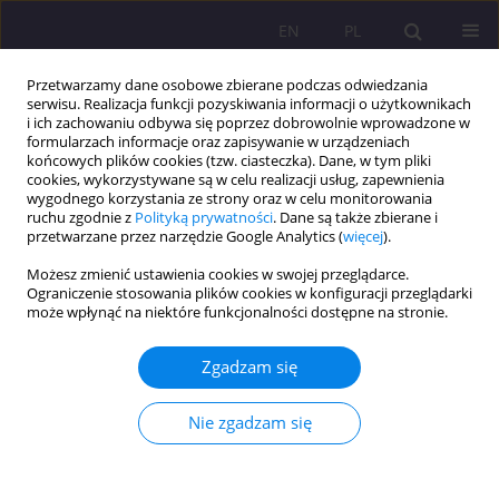
EN
PL
Przetwarzamy dane osobowe zbierane podczas odwiedzania
serwisu. Realizacja funkcji pozyskiwania informacji o użytkownikach
i ich zachowaniu odbywa się poprzez dobrowolnie wprowadzone w
formularzach informacje oraz zapisywanie w urządzeniach
końcowych plików cookies (tzw. ciasteczka). Dane, w tym pliki
cookies, wykorzystywane są w celu realizacji usług, zapewnienia
wygodnego korzystania ze strony oraz w celu monitorowania
ruchu zgodnie z
Polityką prywatności
. Dane są także zbierane i
przetwarzane przez narzędzie Google Analytics (
więcej
).
3/2021 vol. 15
Możesz zmienić ustawienia cookies w swojej przeglądarce.
Ograniczenie stosowania plików cookies w konfiguracji przeglądarki
ARTYKUŁ ORYGINALNY
może wpłynąć na niektóre funkcjonalności dostępne na stronie.
Społeczny wymiar zdrowia osób
Zgadzam się
uzależnionych
Nie zgadzam się
1
Julia Dziukiewicz