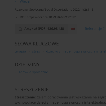
Więcej
Rozprawy Społeczne/Social Dissertations 2020;14(2):1-13
DOI:
https://doi.org/10.29316/rs/122022
Artykuł
(PDF, 426.93 kB)
Referencje
(1
SŁOWA KLUCZOWE
terapia
stres
dziecko z niepełnosprawnością intele
DZIEDZINY
zdrowie społeczne
STRESZCZENIE
Streszczenie:
Celem opracowania jest wskazanie na zagr
wychowujące dzieci z niepełnosprawnością intelektualną