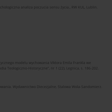
chologiczna analiza poczucia sensu życia., RW KUL, Lublin.
tycznego modelu wychowania Viktora Emila Frankla we
ia Teologiczno-Historyczne”, nr 1 (22), Legnica, s. 186-202.
howania. Wydawnictwo Diecezjalne, Stalowa Wola-Sandomierz.