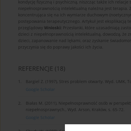
kondycję fizyczną i psychiczną, niszcząc także ich relac
niepełnosprawnością intelektualną należna jest terapia. Z
koncentrująca się na ich wymiarze duchowym (noetycznym
postępowania terapeutycznego. Artykuł jest eksplikacją te
przeglądowy
Wnioski:
Przesłanki, które uzasadniają zas
dzieci z niepełnoprawnością intelektualną, dowodzą, że 
dzieci, zapanowanie nad lękami, oraz zyskanie świadomoś
przyczynia się do poprawy jakości ich życia.
REFERENCJE
(18)
1.
Bargiel Z. (1997), Stres problem otwarty. Wyd. UMK, T
Google Scholar
2.
Białas M. (2011), Niepełnosprawność osób w perspekty
niepełnosprawnych., Wyd. Arson, Kraków, s. 65-72.
Google Scholar