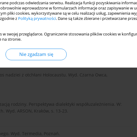
 niepełnosprawnego. W: D. Kornas-Biela (red.), Osoba
ne podczas odwiedzania serwisu. Realizacja funkcji pozyskiwania informacj
L, Lublin, s. 105-122.
obrowolnie wprowadzone w formularzach informacje oraz zapisywanie w u
 tym pliki cookies, wykorzystywane są w celu realizacji usług, zapewnienia 
 zgodnie z
Polityką prywatności
. Dane są także zbierane i przetwarzane prze
i (red.), Wartości dla życia. Wyd. KUL, Lublin, s. 19-34.
s w swojej przeglądarce. Ograniczenie stosowania plików cookies w konfigur
 na stronie.
awa.
Nie zgadzam się
łos nadziei z otchłani Holocaustu. Wyd. Czarna Owca,
acją rodziny. Perspektywa dialektyki współuzależnienia. W:
ch. Wyd. ARSON, Kraków, s. 13-23.
nnego. Wyd. Termedia, Poznań.