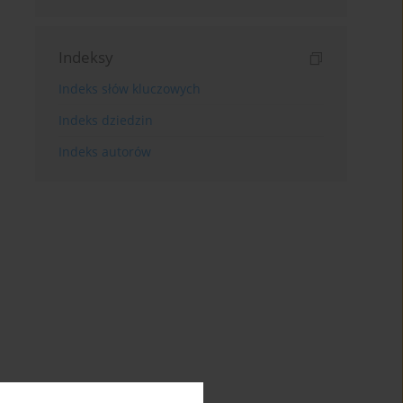
Indeksy
Indeks słów kluczowych
Indeks dziedzin
Indeks autorów