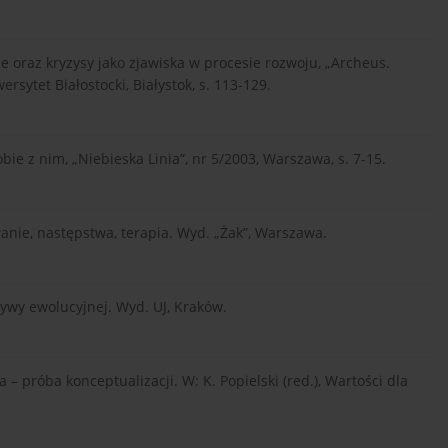
ne oraz kryzysy jako zjawiska w procesie rozwoju, „Archeus.
wersytet Białostocki, Białystok, s. 113-129.
bie z nim, „Niebieska Linia”, nr 5/2003, Warszawa, s. 7-15.
wanie, następstwa, terapia. Wyd. „Żak”, Warszawa.
tywy ewolucyjnej. Wyd. UJ, Kraków.
 – próba konceptualizacji. W: K. Popielski (red.), Wartości dla