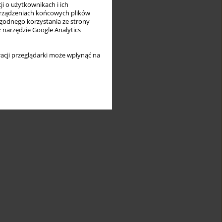
i o użytkownikach i ich
rządzeniach końcowych plików
wygodnego korzystania ze strony
z narzędzie Google Analytics
acji przeglądarki może wpłynąć na