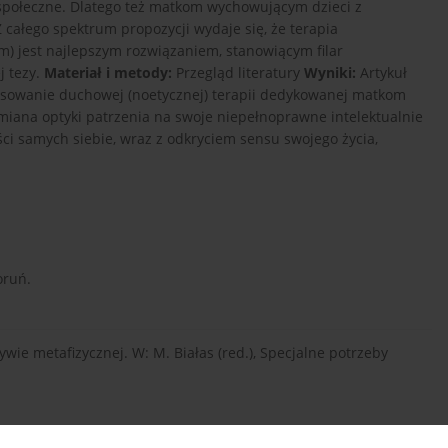
je społeczne. Dlatego też matkom wychowującym dzieci z
 całego spektrum propozycji wydaje się, że terapia
) jest najlepszym rozwiązaniem, stanowiącym filar
j tezy.
Materiał i metody:
Przegląd literatury
Wyniki:
Artykuł
tosowanie duchowej (noetycznej) terapii dedykowanej matkom
zmiana optyki patrzenia na swoje niepełnoprawne intelektualnie
ci samych siebie, wraz z odkryciem sensu swojego życia,
oruń.
wie metafizycznej. W: M. Białas (red.), Specjalne potrzeby