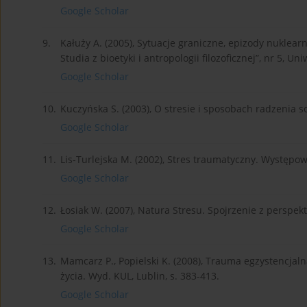
Google Scholar
9.
Kałuży A. (2005), Sytuacje graniczne, epizody nuklear
Studia z bioetyki i antropologii filozoficznej”, nr 5, Uni
Google Scholar
10.
Kuczyńska S. (2003), O stresie i sposobach radzenia so
Google Scholar
11.
Lis-Turlejska M. (2002), Stres traumatyczny. Występo
Google Scholar
12.
Łosiak W. (2007), Natura Stresu. Spojrzenie z perspek
Google Scholar
13.
Mamcarz P., Popielski K. (2008), Trauma egzystencjalna
życia. Wyd. KUL, Lublin, s. 383-413.
Google Scholar