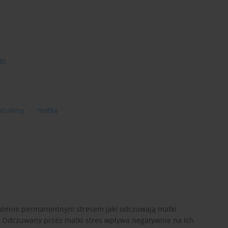
8)
ktualną
matka
ożenie permanentnym stresem jaki odczuwają matki
. Odczuwany przez matki stres wpływa negatywnie na ich