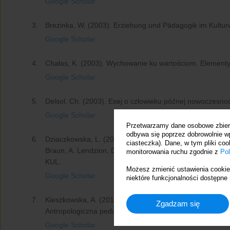
Google Scholar
3.
Brezinka, W. (2003). Erziehung und Pädagogik im Kultur
Google Scholar
4.
Chałas, K. (2003). Wychowanie ku wartościom. Elementy t
Google Scholar
5.
Delsol, Ch. (2003). Esej o człowieku późnej nowoczesno
Google Scholar
Przetwarzamy dane osobowe zbiera
odbywa się poprzez dobrowolnie w
6.
Dziaczkowska, L. (2012). Religijno-moralny wymiar rozwo
ciasteczka). Dane, w tym pliki co
Braun, A. Lendzion, D. Opozda (red.), Religijno-moraln
monitorowania ruchu zgodnie z
Pol
KUL.
Możesz zmienić ustawienia cookies
Google Scholar
niektóre funkcjonalności dostępne 
7.
Kieszkowska, A. (2010). Rodzina jako współczesne środ
Zgadzam się
Antropologiczna pedagogika ogólna (367-373). Lublin
Google Scholar