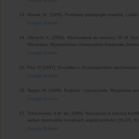
Google Scholar
13.
Nowak, M. (1999). Podstawy pedagogiki otwartej. Lubli
Google Scholar
14.
Olbrycht, K. (2006). Wychowanie do wartości. W: M. Ryś 
Warszawa: Wydawnictwo Uniwersytetu Kardynała Stefan
Google Scholar
15.
Pius XI (1947). Encyklika o chrześcijańskim wychowaniu 
Google Scholar
16.
Segiet, W. (1999). Rodzice – nauczyciele. Wzajemne stos
Google Scholar
17.
Tchorzewski, A.M. de (1999). Nauczyciel w sytuacji konfl
wobec dylematów moralnych współczesności (33-37). Kr
Google Scholar