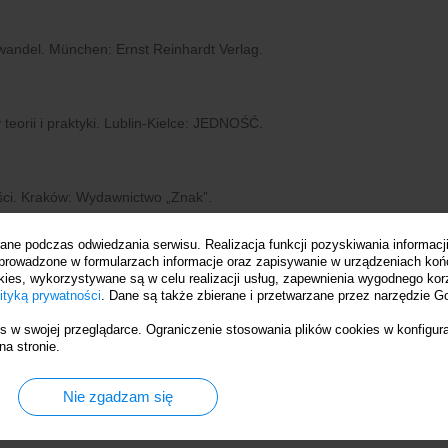
wandel. München: Ernst Reinhardt Verlag.
eorii i praktyki. Lublin-Kielce: JEDNOŚĆ.
ści. Kraków: Wydawnictwo „Znak”.
ne podczas odwiedzania serwisu. Realizacja funkcji pozyskiwania informacji
prowadzone w formularzach informacje oraz zapisywanie w urządzeniach koń
ju i wychowania człowieka. Potrzeby i zagrożenia. W: A. Rynio, K.
okies, wykorzystywane są w celu realizacji usług, zapewnienia wygodnego kor
y wymiar rozwoju i wychowania (163-176). Lublin: Wydawnictwo
ityką prywatności
. Dane są także zbierane i przetwarzane przez narzędzie Go
 w swojej przeglądarce. Ograniczenie stosowania plików cookies w konfigura
na stronie.
owisko wychowawcze. W: M. Nowak, P. Magier, I. Szewczak (red.),
Nie zgadzam się
: Wydawnictwo Gaudium, Wydawnictwo KUL.