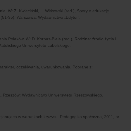
ia. W: Z. Kwieciński, L. Witkowski (red.), Spory o edukację.
 (51-95). Warszawa: Wydawnictwo „Edytor”.
nia Polaków. W: D. Kornas-Biela (red.), Rodzina: źródło życia i
atolickiego Uniwersytetu Lubelskiego.
charakter, oczekiwania, uwarunkowania. Pobrane z:
ska. Rzeszów: Wydawnictwo Uniwersytetu Rzeszowskiego.
cjonująca w warunkach kryzysu. Pedagogika społeczna, 2011, nr