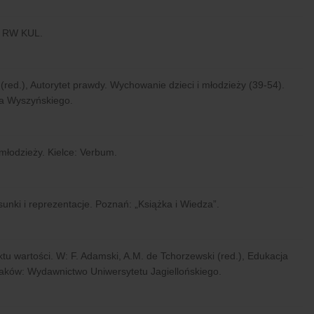
n: RW KUL.
(red.), Autorytet prawdy. Wychowanie dzieci i młodzieży (39-54).
a Wyszyńskiego.
młodzieży. Kielce: Verbum.
unki i reprezentacje. Poznań: „Książka i Wiedza”.
iktu wartości. W: F. Adamski, A.M. de Tchorzewski (red.), Edukacja
aków: Wydawnictwo Uniwersytetu Jagiellońskiego.