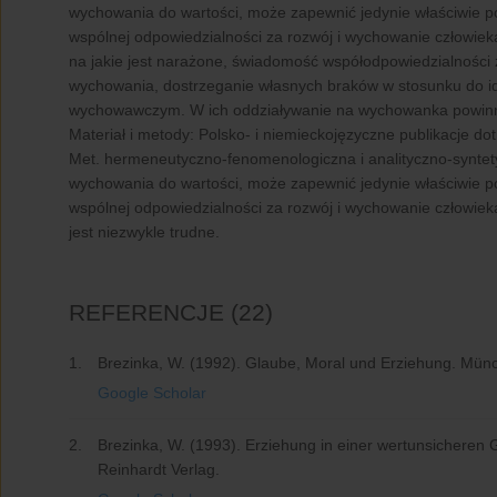
wychowania do wartości, może zapewnić jedynie właściwie p
wspólnej odpowiedzialności za rozwój i wychowanie człowie
na jakie jest narażone, świadomość współodpowiedzialnoś
wychowania, dostrzeganie własnych braków w stosunku do i
wychowawczym. W ich oddziaływanie na wychowanka powinno 
Materiał i metody:
Polsko- i niemieckojęzyczne publikacje dot
Met. hermeneutyczno-fenomenologiczna i analityczno-synte
wychowania do wartości, może zapewnić jedynie właściwie p
wspólnej odpowiedzialności za rozwój i wychowanie człowiek
jest niezwykle trudne.
REFERENCJE
(22)
1.
Brezinka, W. (1992). Glaube, Moral und Erziehung. Münc
Google Scholar
2.
Brezinka, W. (1993). Erziehung in einer wertunsicheren 
Reinhardt Verlag.