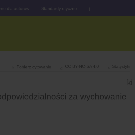
ne dla autorów
Standardy etyczne
CC BY-NC-SA 4.0
Statystyki
Pobierz cytowanie
 odpowiedzialności za wychowanie