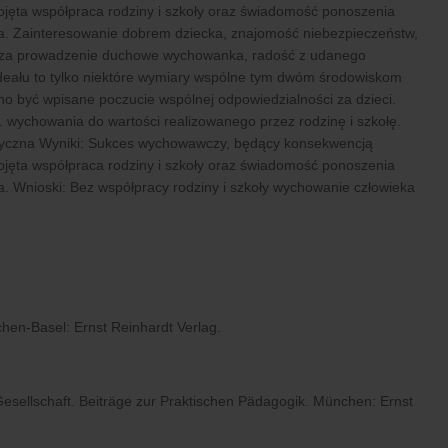
ojęta współpraca rodziny i szkoły oraz świadomość ponoszenia
ka. Zainteresowanie dobrem dziecka, znajomość niebezpieczeństw,
ci za prowadzenie duchowe wychowanka, radość z udanego
deału to tylko niektóre wymiary wspólne tym dwóm środowiskom
być wpisane poczucie wspólnej odpowiedzialności za dzieci.
. wychowania do wartości realizowanego przez rodzinę i szkołę.
tyczna
Wyniki:
Sukces wychowawczy, będący konsekwencją
ojęta współpraca rodziny i szkoły oraz świadomość ponoszenia
a.
Wnioski:
Bez współpracy rodziny i szkoły wychowanie człowieka
hen-Basel: Ernst Reinhardt Verlag.
Gesellschaft. Beiträge zur Praktischen Pädagogik. München: Ernst