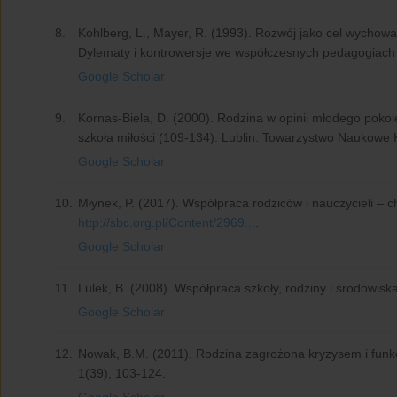
8.
Kohlberg, L., Mayer, R. (1993). Rozwój jako cel wychowan
Dylematy i kontrowersje we współczesnych pedagogiach
Google Scholar
9.
Kornas-Biela, D. (2000). Rodzina w opinii młodego pokole
szkoła miłości (109-134). Lublin: Towarzystwo Naukowe K
Google Scholar
10.
Młynek, P. (2017). Współpraca rodziców i nauczycieli – 
http://sbc.org.pl/Content/2969...
.
Google Scholar
11.
Lulek, B. (2008). Współpraca szkoły, rodziny i środowi
Google Scholar
12.
Nowak, B.M. (2011). Rodzina zagrożona kryzysem i funk
1(39), 103-124.