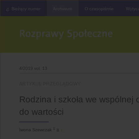
Bieżący numer
Archiwum
O czasopiśmie
Wytycz
4/2019 vol. 13
ARTYKUŁ PRZEGLĄDOWY
Rodzina i szkoła we wspólnej
do wartości
1
Iwona Szewczak