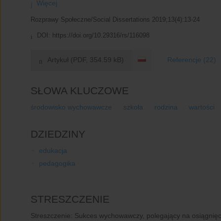
Więcej
Rozprawy Społeczne/Social Dissertations 2019;13(4):13-24
DOI:
https://doi.org/10.29316/rs/116098
Artykuł
(PDF, 354.59 kB)
Referencje
(22)
SŁOWA KLUCZOWE
środowisko wychowawcze
szkoła
rodzina
wartości
DZIEDZINY
edukacja
pedagogika
STRESZCZENIE
Streszczenie:
Sukces wychowawczy, polegający na osiągnięc