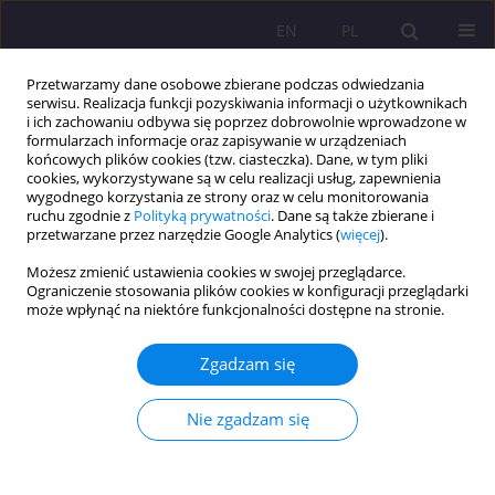
EN
PL
Przetwarzamy dane osobowe zbierane podczas odwiedzania
serwisu. Realizacja funkcji pozyskiwania informacji o użytkownikach
i ich zachowaniu odbywa się poprzez dobrowolnie wprowadzone w
formularzach informacje oraz zapisywanie w urządzeniach
końcowych plików cookies (tzw. ciasteczka). Dane, w tym pliki
cookies, wykorzystywane są w celu realizacji usług, zapewnienia
wygodnego korzystania ze strony oraz w celu monitorowania
ruchu zgodnie z
Polityką prywatności
. Dane są także zbierane i
przetwarzane przez narzędzie Google Analytics (
więcej
).
Autor
Agnieszka Mozyro
Możesz zmienić ustawienia cookies w swojej przeglądarce.
Ograniczenie stosowania plików cookies w konfiguracji przeglądarki
KOMUNIKAT O WYNIKACH BADAŃ; KOMUNIKAT Z KONFERENCJI
może wpłynąć na niektóre funkcjonalności dostępne na stronie.
SPRAWOZDANIE Z 52 MIĘDZYNARODOWEJ
KONFERENCJI NAUKOWEJ UNIWERSYTETU
Zgadzam się
DAUGAWPILSKIEGO
Nie zgadzam się
Agnieszka Mozyro
Rozprawy Społeczne/Social Dissertations 2010;4(2):152-155
DOI
:
https://doi.org/10.29316/rs/111352
Statystyki