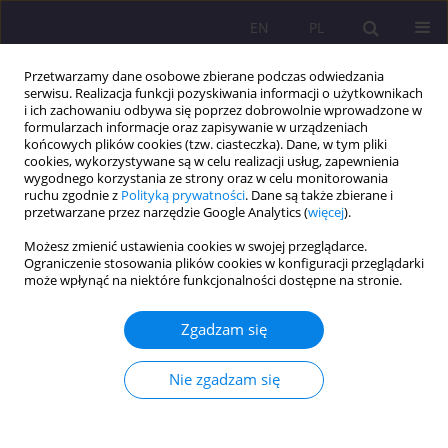
EN
PL
Przetwarzamy dane osobowe zbierane podczas odwiedzania
serwisu. Realizacja funkcji pozyskiwania informacji o użytkownikach
i ich zachowaniu odbywa się poprzez dobrowolnie wprowadzone w
formularzach informacje oraz zapisywanie w urządzeniach
końcowych plików cookies (tzw. ciasteczka). Dane, w tym pliki
cookies, wykorzystywane są w celu realizacji usług, zapewnienia
wygodnego korzystania ze strony oraz w celu monitorowania
ruchu zgodnie z
Polityką prywatności
. Dane są także zbierane i
przetwarzane przez narzędzie Google Analytics (
więcej
).
1/2020 vol. 14
Możesz zmienić ustawienia cookies w swojej przeglądarce.
Ograniczenie stosowania plików cookies w konfiguracji przeglądarki
może wpłynąć na niektóre funkcjonalności dostępne na stronie.
KOMUNIKAT O WYNIKACH BADAŃ; KOMUNIKAT Z
Zgadzam się
KONFERENCJI
Pomoc i wsparcie społeczne
Nie zgadzam się
imigrantów przebywających w