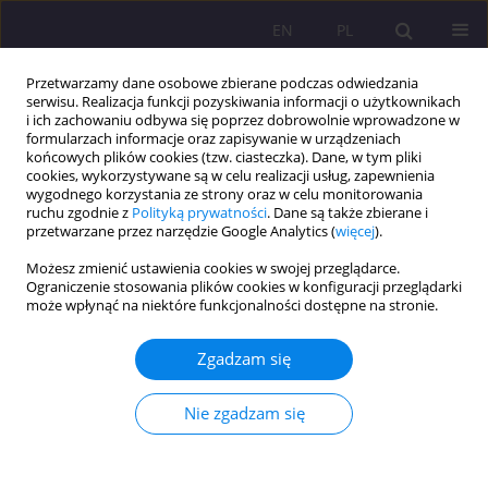
EN
PL
Przetwarzamy dane osobowe zbierane podczas odwiedzania
serwisu. Realizacja funkcji pozyskiwania informacji o użytkownikach
i ich zachowaniu odbywa się poprzez dobrowolnie wprowadzone w
formularzach informacje oraz zapisywanie w urządzeniach
końcowych plików cookies (tzw. ciasteczka). Dane, w tym pliki
cookies, wykorzystywane są w celu realizacji usług, zapewnienia
wygodnego korzystania ze strony oraz w celu monitorowania
ruchu zgodnie z
Polityką prywatności
. Dane są także zbierane i
przetwarzane przez narzędzie Google Analytics (
więcej
).
Słowo kluczowe
cukrzyca
Możesz zmienić ustawienia cookies w swojej przeglądarce.
Ograniczenie stosowania plików cookies w konfiguracji przeglądarki
ARTYKUŁ ORYGINALNY
może wpłynąć na niektóre funkcjonalności dostępne na stronie.
Satysfakcja z życia u osób chorych na cukrzycę
Zgadzam się
Dorota Tomczyszyn
,
Anna Ławnik
Rozprawy Społeczne/Social Dissertations 2022;16(1):92-103
Nie zgadzam się
DOI
:
https://doi.org/10.29316/rs/147531
Statystyki
Streszczenie
Artykuł
(PDF)