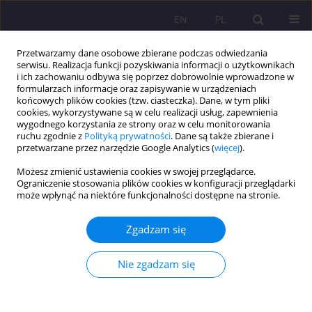
EN
PL
Przetwarzamy dane osobowe zbierane podczas odwiedzania
serwisu. Realizacja funkcji pozyskiwania informacji o użytkownikach
i ich zachowaniu odbywa się poprzez dobrowolnie wprowadzone w
formularzach informacje oraz zapisywanie w urządzeniach
końcowych plików cookies (tzw. ciasteczka). Dane, w tym pliki
cookies, wykorzystywane są w celu realizacji usług, zapewnienia
wygodnego korzystania ze strony oraz w celu monitorowania
ruchu zgodnie z
Polityką prywatności
. Dane są także zbierane i
przetwarzane przez narzędzie Google Analytics (
więcej
).
Słowo kluczowe
wychowanie
Możesz zmienić ustawienia cookies w swojej przeglądarce.
przedszkolne
Ograniczenie stosowania plików cookies w konfiguracji przeglądarki
może wpłynąć na niektóre funkcjonalności dostępne na stronie.
ARTYKUŁ ORYGINALNY
Świadomość wyboru kierunku studiów
Zgadzam się
nauczycielskich. Analiza komparatywna motywów
studentek z Polski, Czech i Słowacji
Nie zgadzam się
Stanisława Katarzyna Nazaruk
,
Renáta Bernátová
,
Aleksandra
Kruszewska