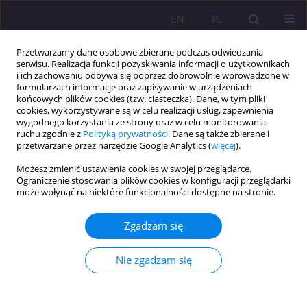
EN
PL
Przetwarzamy dane osobowe zbierane podczas odwiedzania
serwisu. Realizacja funkcji pozyskiwania informacji o użytkownikach
i ich zachowaniu odbywa się poprzez dobrowolnie wprowadzone w
formularzach informacje oraz zapisywanie w urządzeniach
końcowych plików cookies (tzw. ciasteczka). Dane, w tym pliki
cookies, wykorzystywane są w celu realizacji usług, zapewnienia
wygodnego korzystania ze strony oraz w celu monitorowania
ruchu zgodnie z
Polityką prywatności
. Dane są także zbierane i
przetwarzane przez narzędzie Google Analytics (
więcej
).
Słowo kluczowe
wypalenie
Możesz zmienić ustawienia cookies w swojej przeglądarce.
zawodowe
Ograniczenie stosowania plików cookies w konfiguracji przeglądarki
może wpłynąć na niektóre funkcjonalności dostępne na stronie.
ARTYKUŁ ORYGINALNY
Czynniki wypalenia zawodowego nauczycieli
Zgadzam się
akademickich Akademii Bialskiej im. Jana Pawła II
Nie zgadzam się
Jacek Kamiński
,
Sylwia Mazur
Rozprawy Społeczne/Social Dissertations 2025;19(1):220-243
DOI
:
https://doi.org/10.29316/rs/211031