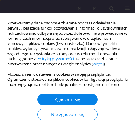
EN
PL
Przetwarzamy dane osobowe zbierane podczas odwiedzania
serwisu. Realizacja funkcji pozyskiwania informacji o użytkownikach
i ich zachowaniu odbywa się poprzez dobrowolnie wprowadzone w
formularzach informacje oraz zapisywanie w urządzeniach
końcowych plików cookies (tzw. ciasteczka). Dane, w tym pliki
cookies, wykorzystywane są w celu realizacji usług, zapewnienia
wygodnego korzystania ze strony oraz w celu monitorowania
ruchu zgodnie z
Polityką prywatności
. Dane są także zbierane i
przetwarzane przez narzędzie Google Analytics (
więcej
).
Słowo kluczowe
zdrowie
Możesz zmienić ustawienia cookies w swojej przeglądarce.
psychiczne
Ograniczenie stosowania plików cookies w konfiguracji przeglądarki
może wpłynąć na niektóre funkcjonalności dostępne na stronie.
ARTYKUŁ ORYGINALNY
Rola SI w wspieraniu zdrowia, dobrostanui
Zgadzam się
efektywności pracownika
Nie zgadzam się
Małgorzata Helena Kochańska
Rozprawy Społeczne/Social Dissertations 2025;19(1):329-346
DOI
:
https://doi.org/10.29316/rs/213654