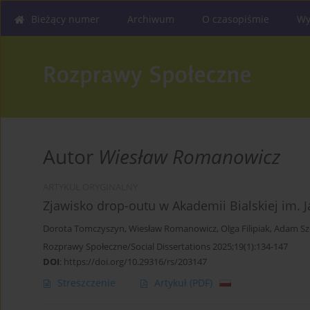
Bieżący numer
Archiwum
O czasopiśmie
Wy
Autor
Wiesław Romanowicz
ARTYKUŁ ORYGINALNY
Zjawisko drop-outu w Akademii Bialskiej im. J
Dorota Tomczyszyn
,
Wiesław Romanowicz
,
Olga Filipiak
,
Adam Sz
Rozprawy Społeczne/Social Dissertations 2025;19(1):134-147
DOI
:
https://doi.org/10.29316/rs/203147
Streszczenie
Artykuł
(PDF)