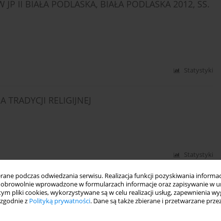
P II BIAŁA PODLASKA, BIAŁA PODLASKA 2012, SS.
Statystyki
TRADYCJI RELIGIJNEJ
Statystyki
ne podczas odwiedzania serwisu. Realizacja funkcji pozyskiwania informacj
obrowolnie wprowadzone w formularzach informacje oraz zapisywanie w u
 tym pliki cookies, wykorzystywane są w celu realizacji usług, zapewnienia 
IĄGŁOŚĆ I ZMIANA. STUDIUM SOCJOLOGICZNE”,
 zgodnie z
Polityką prywatności
. Dane są także zbierane i przetwarzane prze