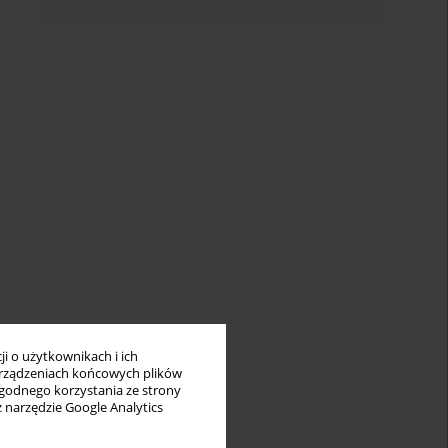
i o użytkownikach i ich
rządzeniach końcowych plików
wygodnego korzystania ze strony
z narzędzie Google Analytics