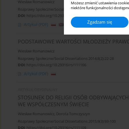
Wiesław Romanowicz
Możesz zmienić ustawienia cookie
niektóre funkcjonalności dostępne
Rozprawy Społeczne/Social Dissertations 2012;6(1):190-193
DOI
:
https://doi.org/10.29316/rs/111264
Zgadzam się
Artykuł
(PDF)
PODSTAWOWE WARTOŚCI MŁODZIEŻY PRAW
Wiesław Romanowicz
Rozprawy Społeczne/Social Dissertations 2014;8(2):22-28
DOI
:
https://doi.org/10.29316/rs/111166
Artykuł
(PDF)
ARTYKUŁ ORYGINALNY
STOSUNEK DO RELIGII OSÓB ODBYWAJĄCYCH 
WE WSPÓŁCZESNYM ŚWIECIE
Wiesław Romanowicz
,
Dorota Tomczyszyn
Rozprawy Społeczne/Social Dissertations 2015;9(3):93-100
DOI
:
https://doi.org/10.29316/rs/111109