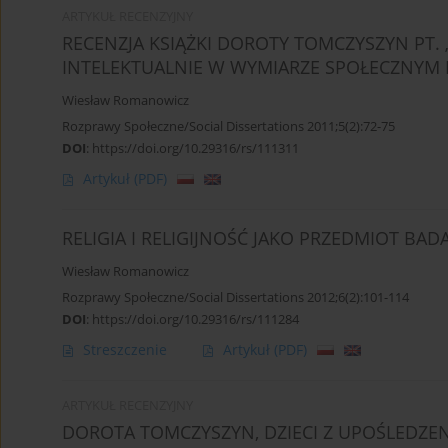
ARTYKUŁ RECENZYJNY
RECENZJA KSIĄŻKI DOROTY TOMCZYSZYN PT.
INTELEKTUALNIE W WYMIARZE SPOŁECZNYM
Wiesław Romanowicz
Rozprawy Społeczne/Social Dissertations 2011;5(2):72-75
DOI
:
https://doi.org/10.29316/rs/111311
Artykuł
(PDF)
RELIGIA I RELIGIJNOŚĆ JAKO PRZEDMIOT BA
Wiesław Romanowicz
Rozprawy Społeczne/Social Dissertations 2012;6(2):101-114
DOI
:
https://doi.org/10.29316/rs/111284
Streszczenie
Artykuł
(PDF)
ARTYKUŁ RECENZYJNY
DOROTA TOMCZYSZYN, DZIECI Z UPOŚLEDZ