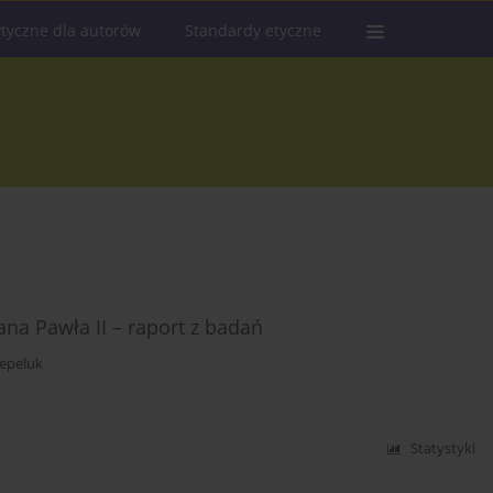
tyczne dla autorów
Standardy etyczne
ana Pawła II – raport z badań
epeluk
Statystyki