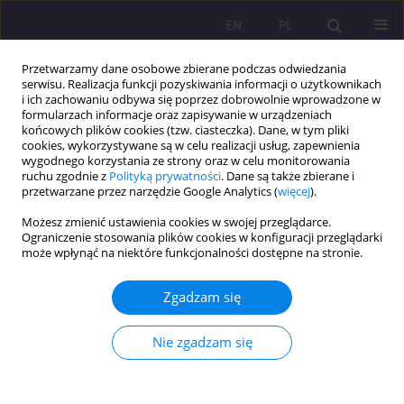
EN
PL
Przetwarzamy dane osobowe zbierane podczas odwiedzania
serwisu. Realizacja funkcji pozyskiwania informacji o użytkownikach
i ich zachowaniu odbywa się poprzez dobrowolnie wprowadzone w
formularzach informacje oraz zapisywanie w urządzeniach
końcowych plików cookies (tzw. ciasteczka). Dane, w tym pliki
cookies, wykorzystywane są w celu realizacji usług, zapewnienia
wygodnego korzystania ze strony oraz w celu monitorowania
ruchu zgodnie z
Polityką prywatności
. Dane są także zbierane i
przetwarzane przez narzędzie Google Analytics (
więcej
).
Autor
Olga Filipiak
Możesz zmienić ustawienia cookies w swojej przeglądarce.
Ograniczenie stosowania plików cookies w konfiguracji przeglądarki
ARTYKUŁ ORYGINALNY
może wpłynąć na niektóre funkcjonalności dostępne na stronie.
Zjawisko drop-outu w Akademii Bialskiej im. Jana
Pawła II – raport z badań
Zgadzam się
Dorota Tomczyszyn
,
Wiesław Romanowicz
,
Olga Filipiak
,
Adam
Szepeluk
Nie zgadzam się
Rozprawy Społeczne/Social Dissertations 2025;19(1):134-147
DOI
:
https://doi.org/10.29316/rs/203147
Statystyki