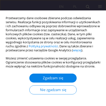
EN
PL
Przetwarzamy dane osobowe zbierane podczas odwiedzania
serwisu. Realizacja funkcji pozyskiwania informacji o użytkownikach
i ich zachowaniu odbywa się poprzez dobrowolnie wprowadzone w
formularzach informacje oraz zapisywanie w urządzeniach
końcowych plików cookies (tzw. ciasteczka). Dane, w tym pliki
cookies, wykorzystywane są w celu realizacji usług, zapewnienia
wygodnego korzystania ze strony oraz w celu monitorowania
ruchu zgodnie z
Polityką prywatności
. Dane są także zbierane i
przetwarzane przez narzędzie Google Analytics (
więcej
).
2/2019 vol. 13
Możesz zmienić ustawienia cookies w swojej przeglądarce.
Ograniczenie stosowania plików cookies w konfiguracji przeglądarki
ARTYKUŁ PRZEGLĄDOWY
może wpłynąć na niektóre funkcjonalności dostępne na stronie.
Aksjologiczne uwarunkowania
Zgadzam się
wychowania dziecka
Nie zgadzam się
1
Beata Wołosiuk