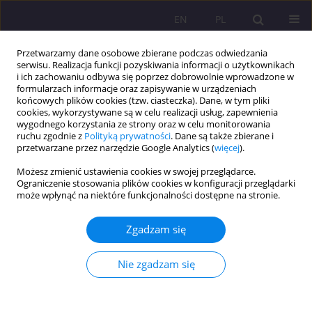
EN
PL
Przetwarzamy dane osobowe zbierane podczas odwiedzania
serwisu. Realizacja funkcji pozyskiwania informacji o użytkownikach
i ich zachowaniu odbywa się poprzez dobrowolnie wprowadzone w
formularzach informacje oraz zapisywanie w urządzeniach
końcowych plików cookies (tzw. ciasteczka). Dane, w tym pliki
cookies, wykorzystywane są w celu realizacji usług, zapewnienia
wygodnego korzystania ze strony oraz w celu monitorowania
ruchu zgodnie z
Polityką prywatności
. Dane są także zbierane i
przetwarzane przez narzędzie Google Analytics (
więcej
).
Autor
Anna Pańczuk
Możesz zmienić ustawienia cookies w swojej przeglądarce.
Ograniczenie stosowania plików cookies w konfiguracji przeglądarki
ARTYKUŁ PRZEGLĄDOWY
może wpłynąć na niektóre funkcjonalności dostępne na stronie.
Aksjologiczne wsparcie kompetencji zawodowych
promotora zdrowia przez nauczanie Jana Pawła II
Zgadzam się
na temat istoty zdrowia duchowego człowieka
Nie zgadzam się
Zofia Kubińska
,
Helena Konowaluk-Nikitin
,
Anna Pańczuk
,
Joanna
Kubińska
Rozprawy Społeczne/Social Dissertations 2020;14(2):128-137
DOI
:
https://doi.org/10.29316/rs/122019