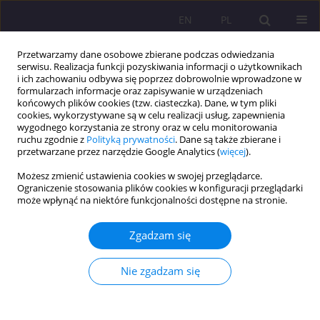
EN
PL
Przetwarzamy dane osobowe zbierane podczas odwiedzania
serwisu. Realizacja funkcji pozyskiwania informacji o użytkownikach
i ich zachowaniu odbywa się poprzez dobrowolnie wprowadzone w
formularzach informacje oraz zapisywanie w urządzeniach
końcowych plików cookies (tzw. ciasteczka). Dane, w tym pliki
cookies, wykorzystywane są w celu realizacji usług, zapewnienia
wygodnego korzystania ze strony oraz w celu monitorowania
ruchu zgodnie z
Polityką prywatności
. Dane są także zbierane i
przetwarzane przez narzędzie Google Analytics (
więcej
).
3/2014 vol. 8
Możesz zmienić ustawienia cookies w swojej przeglądarce.
Ograniczenie stosowania plików cookies w konfiguracji przeglądarki
może wpłynąć na niektóre funkcjonalności dostępne na stronie.
ROLA NAUCZYCIELA W
Zgadzam się
ROZWOJU MOWY DZIECKA
Nie zgadzam się
1
Beata Wołosiuk