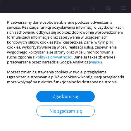
EN
PL
Przetwarzamy dane osobowe zbierane podczas odwiedzania
serwisu. Realizacja funkcji pozyskiwania informacji o użytkownikach
i ich zachowaniu odbywa się poprzez dobrowolnie wprowadzone w
formularzach informacje oraz zapisywanie w urządzeniach
końcowych plików cookies (tzw. ciasteczka). Dane, w tym pliki
cookies, wykorzystywane są w celu realizacji usług, zapewnienia
wygodnego korzystania ze strony oraz w celu monitorowania
ruchu zgodnie z
Polityką prywatności
. Dane są także zbierane i
przetwarzane przez narzędzie Google Analytics (
więcej
).
3/2014 vol. 8
Możesz zmienić ustawienia cookies w swojej przeglądarce.
Ograniczenie stosowania plików cookies w konfiguracji przeglądarki
może wpłynąć na niektóre funkcjonalności dostępne na stronie.
WSPÓŁCZESNY WIZERUNEK
Zgadzam się
ZAWODU NAUCZYCIELA W
Nie zgadzam się
ŚWIETLE BADAŃ OPINII
PUBLICZNEJ