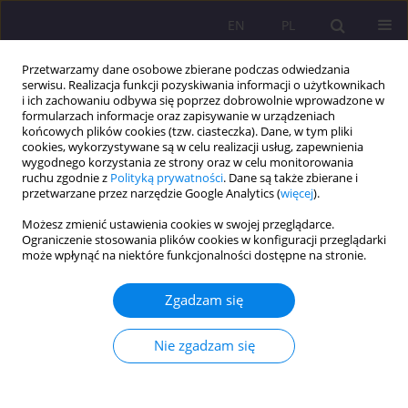
EN
PL
Przetwarzamy dane osobowe zbierane podczas odwiedzania
serwisu. Realizacja funkcji pozyskiwania informacji o użytkownikach
i ich zachowaniu odbywa się poprzez dobrowolnie wprowadzone w
formularzach informacje oraz zapisywanie w urządzeniach
końcowych plików cookies (tzw. ciasteczka). Dane, w tym pliki
cookies, wykorzystywane są w celu realizacji usług, zapewnienia
wygodnego korzystania ze strony oraz w celu monitorowania
ruchu zgodnie z
Polityką prywatności
. Dane są także zbierane i
przetwarzane przez narzędzie Google Analytics (
więcej
).
Autor
Stanisława Nazaruk
Możesz zmienić ustawienia cookies w swojej przeglądarce.
Ograniczenie stosowania plików cookies w konfiguracji przeglądarki
STUDIUM PRZYPADKU
może wpłynąć na niektóre funkcjonalności dostępne na stronie.
Schizofrenia paranoidalna w aspektach opieki
pielęgniarskiej na podstawie studium przypadku
Zgadzam się
Stanisława Katarzyna Nazaruk
,
Barbara Sokołowska
,
Sylwia Pucel
Nie zgadzam się
Rozprawy Społeczne/Social Dissertations 2023;17(1):129-142
DOI
:
https://doi.org/10.29316/rs/169873
Statystyki