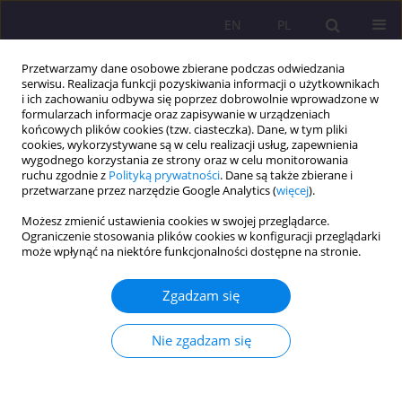
EN
PL
Przetwarzamy dane osobowe zbierane podczas odwiedzania
serwisu. Realizacja funkcji pozyskiwania informacji o użytkownikach
i ich zachowaniu odbywa się poprzez dobrowolnie wprowadzone w
formularzach informacje oraz zapisywanie w urządzeniach
końcowych plików cookies (tzw. ciasteczka). Dane, w tym pliki
cookies, wykorzystywane są w celu realizacji usług, zapewnienia
wygodnego korzystania ze strony oraz w celu monitorowania
ruchu zgodnie z
Polityką prywatności
. Dane są także zbierane i
przetwarzane przez narzędzie Google Analytics (
więcej
).
Dziedzina
nauki o
Możesz zmienić ustawienia cookies w swojej przeglądarce.
bezpieczeństwie
Ograniczenie stosowania plików cookies w konfiguracji przeglądarki
może wpłynąć na niektóre funkcjonalności dostępne na stronie.
ARTYKUŁ ORYGINALNY
Zagrożenia i ryzyka bezpieczeństwa w Edge AI
Zgadzam się
Wiktor Sędkowski
Nie zgadzam się
Rozprawy Społeczne/Social Dissertations 2026;20(1):97-107
DOI
:
https://doi.org/10.29316/rs/220428
Statystyki