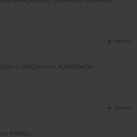
CE IGNACJAŃSKIEJ, WYDAWNICTWO WAM,
Statystyki
ECKA O SPECJALNYCH POTRZEBACH
Statystyki
 I PISANIU