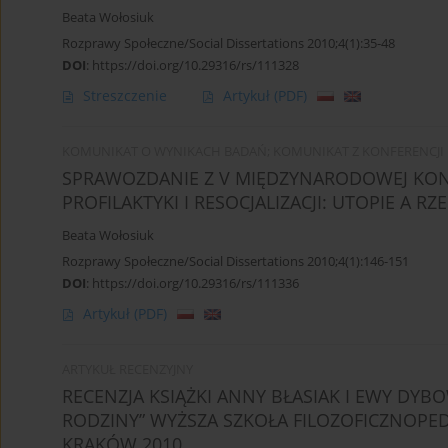
Beata Wołosiuk
Rozprawy Społeczne/Social Dissertations 2010;4(1):35-48
DOI
:
https://doi.org/10.29316/rs/111328
Streszczenie
Artykuł
(PDF)
KOMUNIKAT O WYNIKACH BADAŃ; KOMUNIKAT Z KONFERENCJI
SPRAWOZDANIE Z V MIĘDZYNARODOWEJ KON
PROFILAKTYKI I RESOCJALIZACJI: UTOPIE A R
Beata Wołosiuk
Rozprawy Społeczne/Social Dissertations 2010;4(1):146-151
DOI
:
https://doi.org/10.29316/rs/111336
Artykuł
(PDF)
ARTYKUŁ RECENZYJNY
RECENZJA KSIĄŻKI ANNY BŁASIAK I EWY DYB
RODZINY” WYŻSZA SZKOŁA FILOZOFICZNOP
KRAKÓW 2010