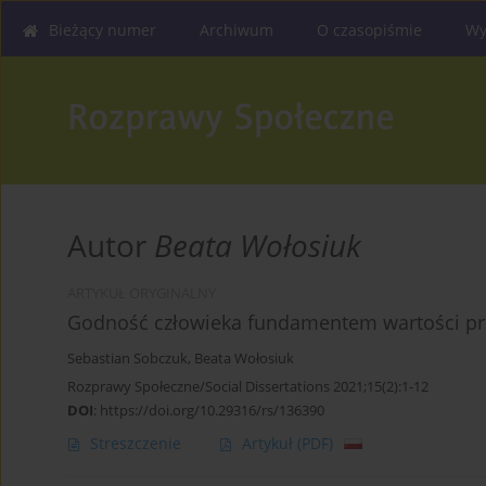
Bieżący numer
Archiwum
O czasopiśmie
Wy
Autor
Beata Wołosiuk
ARTYKUŁ ORYGINALNY
Godność człowieka fundamentem wartości pr
Sebastian Sobczuk
,
Beata Wołosiuk
Rozprawy Społeczne/Social Dissertations 2021;15(2):1-12
DOI
:
https://doi.org/10.29316/rs/136390
Streszczenie
Artykuł
(PDF)