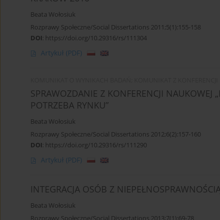
Beata Wołosiuk
Rozprawy Społeczne/Social Dissertations 2011;5(1):155-158
DOI
:
https://doi.org/10.29316/rs/111304
Artykuł
(PDF)
KOMUNIKAT O WYNIKACH BADAŃ; KOMUNIKAT Z KONFERENCJI
SPRAWOZDANIE Z KONFERENCJI NAUKOWEJ „
POTRZEBA RYNKU”
Beata Wołosiuk
Rozprawy Społeczne/Social Dissertations 2012;6(2):157-160
DOI
:
https://doi.org/10.29316/rs/111290
Artykuł
(PDF)
INTEGRACJA OSÓB Z NIEPEŁNOSPRAWNOŚCIĄ 
Beata Wołosiuk
Rozprawy Społeczne/Social Dissertations 2013;7(1):69-78