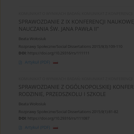
KOMUNIKAT O WYNIKACH BADAŃ; KOMUNIKAT Z KONFERENCJI
SPRAWOZDANIE Z IX KONFERENCJI NAUKOWE
NAUCZANIA ŚW. JANA PAWŁA II”
Beata Wołosiuk
Rozprawy Społeczne/Social Dissertations 2015;9(3):109-110
DOI
:
https://doi.org/10.29316/rs/111111
Artykuł
(PDF)
KOMUNIKAT O WYNIKACH BADAŃ; KOMUNIKAT Z KONFERENCJI
SPRAWOZDANIE Z OGÓLNOPOLSKIEJ KONFER
RODZINIE, PRZEDSZKOLU I SZKOLE
Beata Wołosiuk
Rozprawy Społeczne/Social Dissertations 2015;9(1):81-82
DOI
:
https://doi.org/10.29316/rs/111087
Artykuł
(PDF)