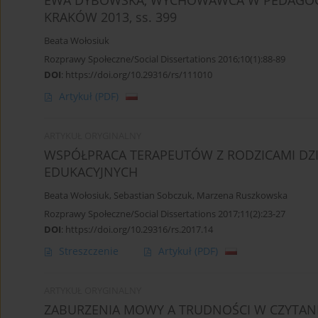
EWA DYBOWSKA, WYCHOWAWCA W PEDAGOGI
KRAKÓW 2013, ss. 399
Beata Wołosiuk
Rozprawy Społeczne/Social Dissertations 2016;10(1):88-89
DOI
:
https://doi.org/10.29316/rs/111010
Artykuł
(PDF)
ARTYKUŁ ORYGINALNY
WSPÓŁPRACA TERAPEUTÓW Z RODZICAMI DZI
EDUKACYJNYCH
Beata Wołosiuk
,
Sebastian Sobczuk
,
Marzena Ruszkowska
Rozprawy Społeczne/Social Dissertations 2017;11(2):23-27
DOI
:
https://doi.org/10.29316/rs.2017.14
Streszczenie
Artykuł
(PDF)
ARTYKUŁ ORYGINALNY
ZABURZENIA MOWY A TRUDNOŚCI W CZYTANIU