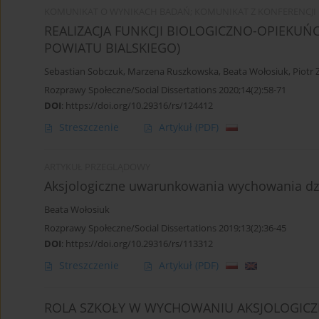
KOMUNIKAT O WYNIKACH BADAŃ; KOMUNIKAT Z KONFERENCJI
REALIZACJA FUNKCJI BIOLOGICZNO-OPIEKUŃCZ
POWIATU BIALSKIEGO)
Sebastian Sobczuk
,
Marzena Ruszkowska
,
Beata Wołosiuk
,
Piotr
Rozprawy Społeczne/Social Dissertations 2020;14(2):58-71
DOI
:
https://doi.org/10.29316/rs/124412
Streszczenie
Artykuł
(PDF)
ARTYKUŁ PRZEGLĄDOWY
Aksjologiczne uwarunkowania wychowania dz
Beata Wołosiuk
Rozprawy Społeczne/Social Dissertations 2019;13(2):36-45
DOI
:
https://doi.org/10.29316/rs/113312
Streszczenie
Artykuł
(PDF)
ROLA SZKOŁY W WYCHOWANIU AKSJOLOGIC