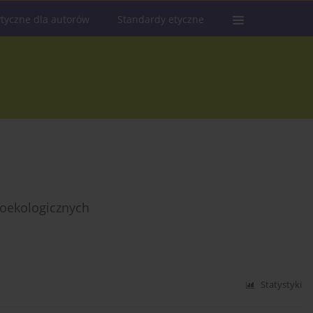
tyczne dla autorów
Standardy etyczne
oekologicznych
Statystyki