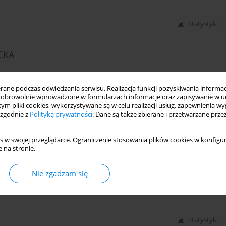
Statystyki
CKA
ne podczas odwiedzania serwisu. Realizacja funkcji pozyskiwania informacj
obrowolnie wprowadzone w formularzach informacje oraz zapisywanie w u
 tym pliki cookies, wykorzystywane są w celu realizacji usług, zapewnienia 
Statystyki
 zgodnie z
Polityką prywatności
. Dane są także zbierane i przetwarzane prze
s w swojej przeglądarce. Ograniczenie stosowania plików cookies w konfigur
 na stronie.
I W OPINII STUDENTÓW PAŃSTWOWEJ SZKOŁY
 PODLASKIEJ
Nie zgadzam się
Statystyki