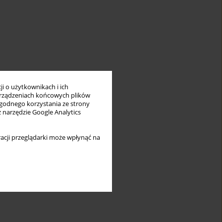
i o użytkownikach i ich
rządzeniach końcowych plików
wygodnego korzystania ze strony
z narzędzie Google Analytics
acji przeglądarki może wpłynąć na