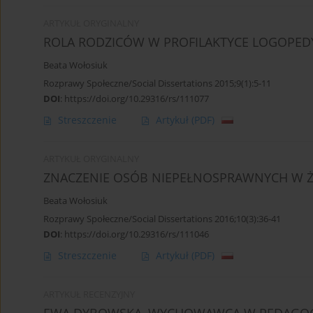
ARTYKUŁ ORYGINALNY
ROLA RODZICÓW W PROFILAKTYCE LOGOPED
Beata Wołosiuk
Rozprawy Społeczne/Social Dissertations 2015;9(1):5-11
DOI
:
https://doi.org/10.29316/rs/111077
Streszczenie
Artykuł
(PDF)
ARTYKUŁ ORYGINALNY
ZNACZENIE OSÓB NIEPEŁNOSPRAWNYCH W Ż
Beata Wołosiuk
Rozprawy Społeczne/Social Dissertations 2016;10(3):36-41
DOI
:
https://doi.org/10.29316/rs/111046
Streszczenie
Artykuł
(PDF)
ARTYKUŁ RECENZYJNY